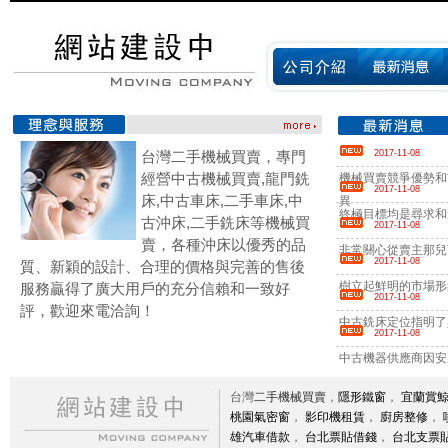
台灣二手機械買賣，專門
2017-11-08
經營中古機械買賣,龍門銑
機械買賣競爭優勢和
2017-11-08
床,中古車床,二手車床,中
異
終極目標均是尋求和
古沖床,二手銑床等機械買
2017-11-08
賣，各種沖床以優秀的品
非常關心從賣主那兒
2017-11-08
質、新穎的設計、合理的價格與完善的售後
樹立起鮮明的市場形
服務贏得了廣大用戶的充分信賴和一致好
2017-11-08
評，歡迎來電洽詢！
中古銑床定位指明了
2017-11-08
中古機器供應商因安
台灣
二手機械買賣
，
隱形鐵窗
，
宜蘭賞
桃園氣密窗
，
影印機租賃
，
廚房整修
，
雄汽車借款
，
台北票貼借錢
，
台北支票